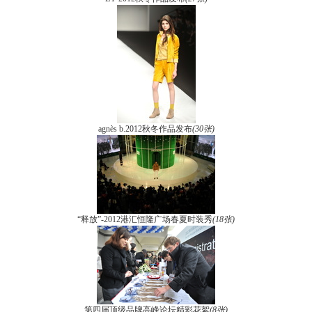
agnès b.2012秋冬作品发布
(30张)
“释放”-2012港汇恒隆广场春夏时装秀
(18张)
第四届顶级品牌高峰论坛精彩花絮
(8张)